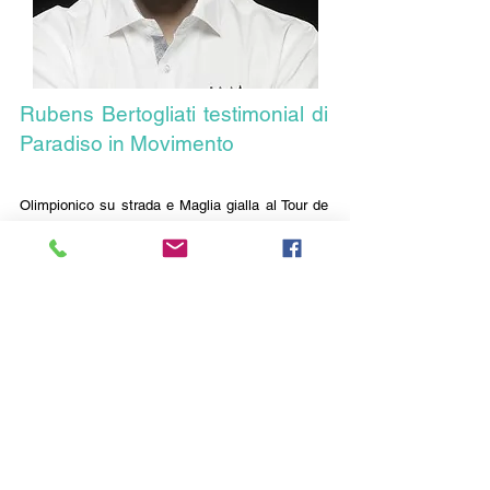
Rubens Bertogliati testimonial di
Paradiso in Movimento
O
limpionico su strada e Maglia gialla al Tour de
France, Rubens Bertogliati è stato uno dei più
grandi talenti del
ciclismo a livello svizzero.
Grande amante dello sport, Bertogliati da due
anni segue con interesse Paradiso in
Movimento, proponendo interessanti uscite in
bicicletta.
Siamo molto fieri di avere nel nostro
Programma un grande sportivo.
Vivi il tuo Comune attraverso il