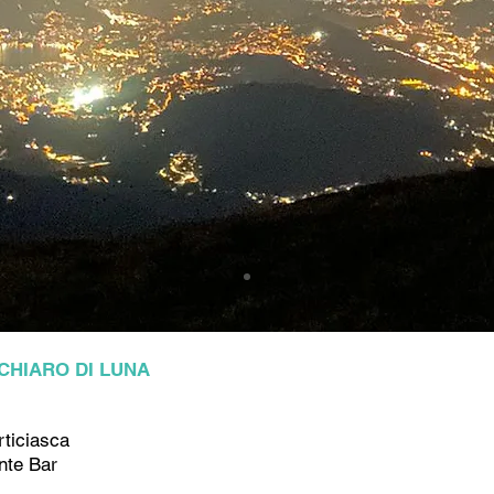
CHIARO DI LUNA
rticiasca
nte Bar