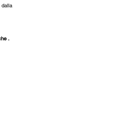
 dalla
che .